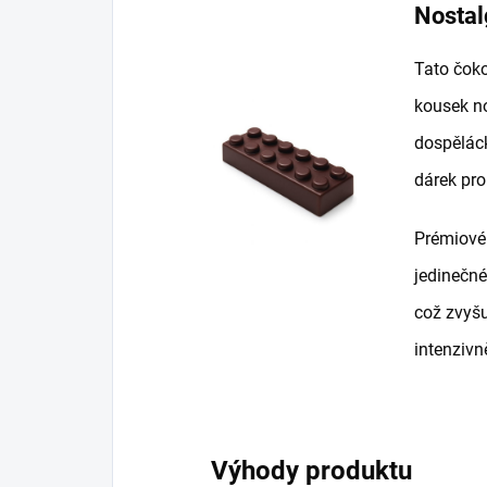
Nostal
Tato čoko
kousek no
dospěláck
dárek pro
Prémiov
jedinečné
což zvyšu
intenzivně
Výhody produktu