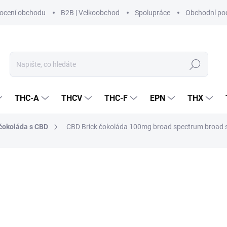
ocení obchodu
B2B | Velkoobchod
Spolupráce
Obchodní po
Hledat
THC-A
THCV
THC-F
EPN
THX
 čokoláda s CBD
CBD Brick čokoláda 100mg broad spectrum
broad 
í
ZNAČKA:
CZECHCBD
99 Kč
88,39 Kč bez DPH
Měrná
SKLADEM
(>5 KS)
cena: