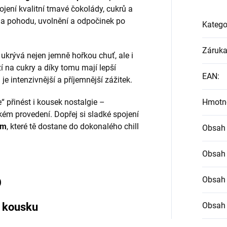
jení kvalitní tmavé čokolády, cukrů a
na pohodu, uvolnění a odpočinek po
Katego
Záruk
ukrývá nejen jemně hořkou chuť, ale i
ží na cukry a díky tomu mají lepší
EAN
:
je intenzivnější a příjemnější zážitek.
 přinést i kousek nostalgie –
Hmotn
ém provedení. Dopřej si sladké spojení
um
, které tě dostane do dokonalého chill
Obsah
Obsah
D
Obsah
 kousku
Obsah 