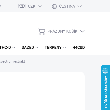
CZK
ČEŠTINA
dmínky
Podmínky ochrany osobních údajů
PRÁZDNÝ KOŠÍK
NÁKUPNÍ
KOŠÍK
THC-D
DAZED
TERPENY
H4CBD
KONOPN
spectrum extrakt