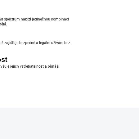
ad spectrum nabízí jedinečnou kombinaci
nělá.
 zajišťuje bezpečné a legální užívání bez
ost
yšuje jejich vstřebatelnost a přináší