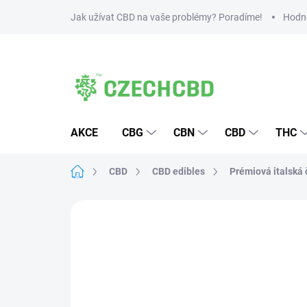
Přejít
Jak užívat CBD na vaše problémy? Poradíme!
Hodn
na
obsah
AKCE
CBG
CBN
CBD
THC
Domů
CBD
CBD edibles
Prémiová italská
12 hodnocení
Podrobnosti hodnocen