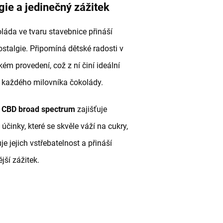
gie a jedinečný zážitek
láda ve tvaru stavebnice přináší
stalgie. Připomíná dětské radosti v
ém provedení, což z ní činí ideální
 každého milovníka čokolády.
é
CBD broad spectrum
zajišťuje
 účinky, které se skvěle váží na cukry,
je jejich vstřebatelnost a přináší
jší zážitek.