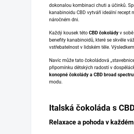
dokonalou kombinaci chuti a účinků. Spo
kanabinoidu CBD vytváří ideální recept 
náročném dni.
Každý kousek této
CBD čokolády
v sobě 
benefity kanabinoidů, které se skvěle vá
vstřebatelnost v lidském těle. Výsledkem 
Navíc může tato čokoládová „stavebnice“
připomínku dětských radostí v dospěláck
konopné čokolády a CBD broad spectr
modu.
Italská čokoláda s CB
Relaxace a pohoda v každém