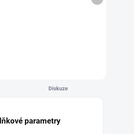
produkt
Do košíku
0mg
POZOR!!! Objednáváte zboží,
pí.
které může být při transportu
poškozeno vysokými teplotami.
Vzhledem k začínající letní
stě.
sezoně, upozorňujeme zákazníky,
že objednáním toho zboží...
Diskuze
lňkové parametry