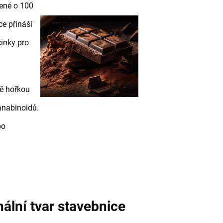
né o 100
e přináší
činky pro
ně hořkou
kanabinoidů.
po
nální tvar stavebnice