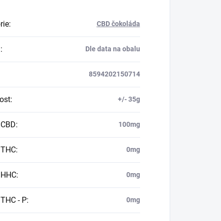
rie
:
CBD čokoláda
a
:
Dle data na obalu
8594202150714
ost
:
+/- 35g
 CBD
:
100mg
 THC
:
0mg
 HHC
:
0mg
THC - P
:
0mg