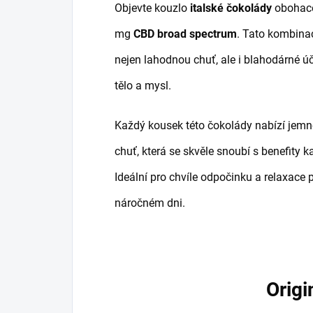
Objevte kouzlo
italské čokolády
obohace
mg
CBD broad spectrum
. Tato kombinac
nejen lahodnou chuť, ale i blahodárné ú
tělo a mysl.
Každý kousek této čokolády nabízí jem
chuť, která se skvěle snoubí s benefity 
Ideální pro chvíle odpočinku a relaxace 
náročném dni.
Origi