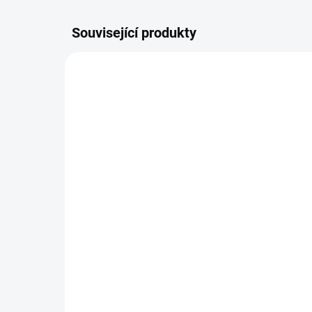
Související produkty
CBD0120
SKLADEM
(>5 KS)
CBD Cookies 50mg - 2ks
Br
be
89 Kč
86
79,46 Kč bez DPH
76,