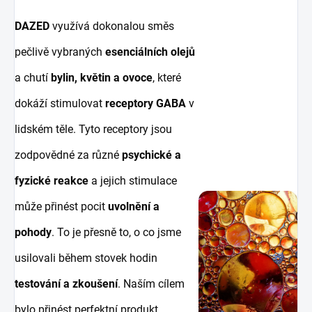
DAZED
využívá dokonalou směs
pečlivě vybraných
esenciálních olejů
a chutí
bylin, květin a ovoce
, které
dokáží stimulovat
receptory GABA
v
lidském těle. Tyto receptory jsou
zodpovědné za různé
psychické a
fyzické reakce
a jejich stimulace
může přinést pocit
uvolnění a
pohody
. To je přesně to, o co jsme
usilovali během stovek hodin
testování a zkoušení
. Naším cílem
bylo přinést perfektní produkt