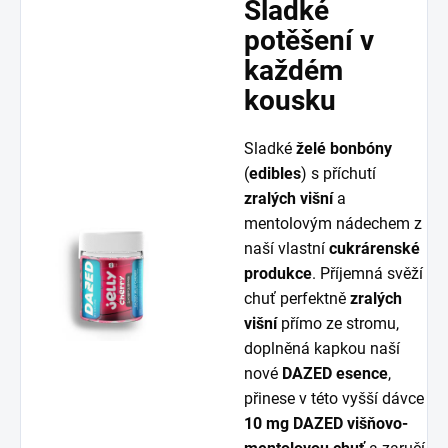
Sladké
potěšení v
každém
kousku
Sladké
želé bonbóny
(
edibles
) s příchutí
zralých višní
a
mentolovým nádechem z
naší vlastní
cukrárenské
produkce
. Příjemná svěží
chuť perfektně
zralých
višní
přímo ze stromu,
doplněná kapkou naší
nové
DAZED esence
,
přinese v této vyšší dávce
10 mg DAZED višňovo-