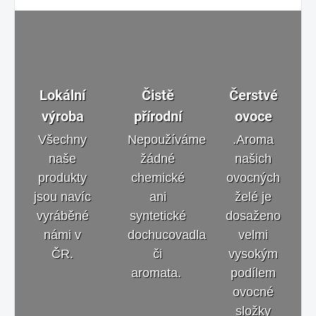
Lokální
Čistě
Čerstvé
výroba
přírodní
ovoce
Všechny
Nepoužíváme
.Aroma
naše
žádné
našich
produkty
chemické
ovocných
jsou navíc
ani
želé je
vyráběné
syntetické
dosaženo
námi v
dochucovadla
velmi
ČR.
či
vysokým
aromata.
podílem
ovocné
složky