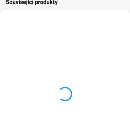
Související produkty
CBD0119
3037/1G
SKLADEM
DOČASNĚ VYPRODÁNO
(>5 KS)
Critical CBD Indoor
CBD+CBG Koupelová sůl
69 Kč
od
- Citronová tráva
od 61,61 Kč bez DPH
110g / 500mg CBD, 100mg
CBG
248 Kč
Detail
204,96 Kč bez DPH
Do košíku
Sůl do koupele s CBD a CBG s