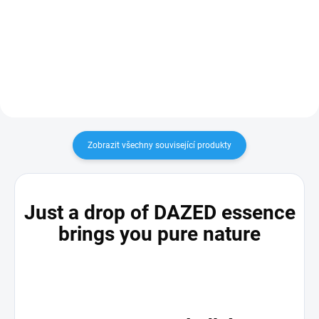
aroma citronové trávy. Přeměňte
každou koupel v luxusní zážitek!
S naší speciální solí z Mrtvého
moře, obohacenou o CBD a CBG
extrakty a arganový...
Zobrazit všechny související produkty
Just a drop of DAZED essence
brings you pure nature