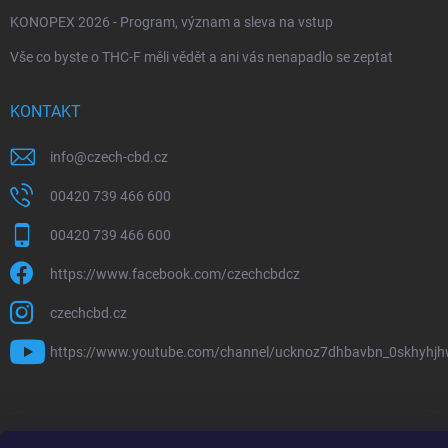
KONOPEX 2026 - Program, význam a sleva na vstup
Vše co byste o THC-F měli vědět a ani vás nenapadlo se zeptat
KONTAKT
info
@
czech-cbd.cz
00420 739 466 600
00420 739 466 600
https://www.facebook.com/czechcbdcz
czechcbd.cz
https://www.youtube.com/channel/ucknoz7dhbavbn_0skhyhj
Copyright 2026
CzechCBD
. Všechna práva vyhrazena.