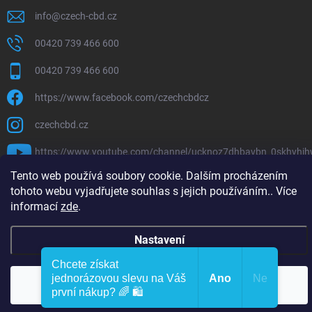
info
@
czech-cbd.cz
00420 739 466 600
00420 739 466 600
https://www.facebook.com/czechcbdcz
czechcbd.cz
https://www.youtube.com/channel/ucknoz7dhbavbn_0skhyhj
Tento web používá soubory cookie. Dalším procházením
tohoto webu vyjadřujete souhlas s jejich používáním.. Více
informací
zde
.
Copyright 2026
CzechCBD
. Všechna práva vyhrazena.
Nastavení
Vytvořil Shoptet Premium
Chcete získat
jednorázovou slevu na Váš
Ano
Ne
Souhlasím
první nákup? 🌈 🛍️