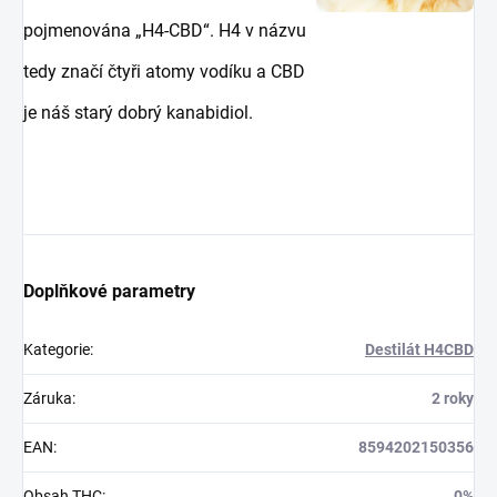
pojmenována „H4-CBD“. H4 v názvu
tedy značí čtyři atomy vodíku a CBD
je náš starý dobrý kanabidiol.
Doplňkové parametry
Kategorie
:
Destilát H4CBD
Záruka
:
2 roky
EAN
:
8594202150356
Obsah THC
:
0%