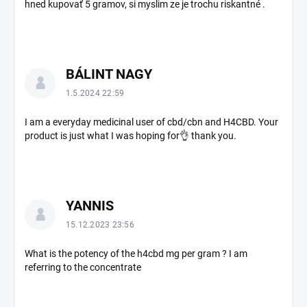
hned kupovať 5 gramov, si myslim ze je trochu riskantné .
BÁLINT NAGY
1.5.2024 22:59
I am a everyday medicinal user of cbd/cbn and H4CBD. Your
product is just what I was hoping for👌 thank you.
YANNIS
15.12.2023 23:56
What is the potency of the h4cbd mg per gram ? I am
referring to the concentrate