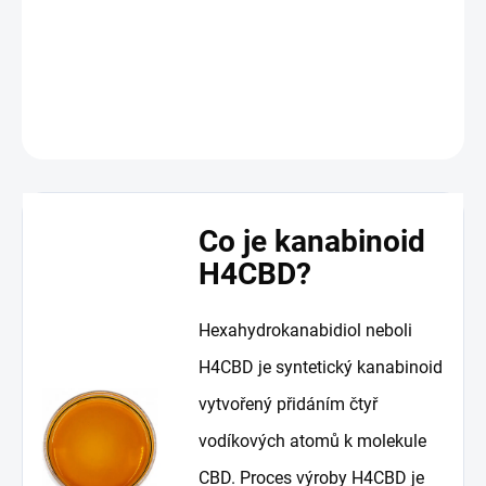
DETAILNÍ INFORMACE
ZEPTAT SE
HLÍDAT
Co je kanabinoid
H4CBD?
Hexahydrokanabidiol neboli
H4CBD je syntetický kanabinoid
vytvořený přidáním čtyř
vodíkových atomů k molekule
CBD. Proces výroby H4CBD je