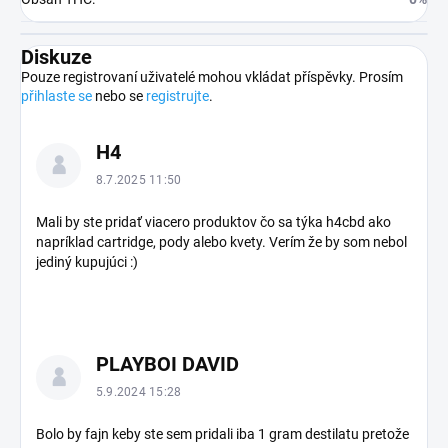
Diskuze
Pouze registrovaní uživatelé mohou vkládat příspěvky. Prosím
přihlaste se
nebo se
registrujte
.
V
H4
ý
p
8.7.2025 11:50
i
s
Mali by ste pridať viacero produktov čo sa týka h4cbd ako
napríklad cartridge, pody alebo kvety. Verím že by som nebol
d
jediný kupujúci :)
i
s
k
u
z
PLAYBOI DAVID
í
5.9.2024 15:28
Bolo by fajn keby ste sem pridali iba 1 gram destilatu pretože