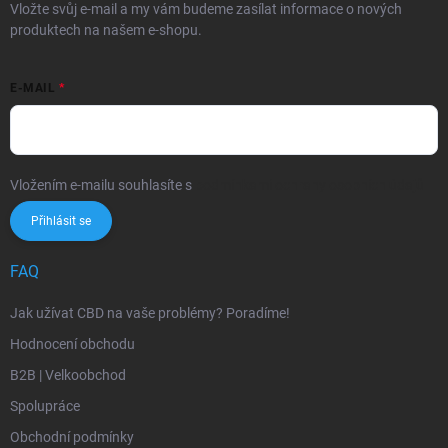
Vložte svůj e-mail a my vám budeme zasílat informace o nových
produktech na našem e-shopu.
E-MAIL
Vložením e-mailu souhlasíte s
podmínkami ochrany osobních údajů
Přihlásit se
FAQ
Jak užívat CBD na vaše problémy? Poradíme!
Hodnocení obchodu
B2B | Velkoobchod
Spolupráce
Obchodní podmínky