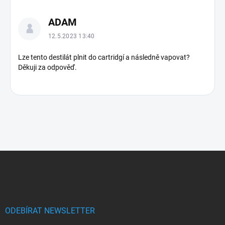
ADAM
12.5.2023 13:40
Lze tento destilát plnit do cartridgí a následně vapovat?
Děkuji za odpověď.
Z
á
p
a
t
í
ODEBÍRAT NEWSLETTER