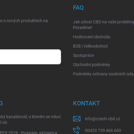
FAQ
ce o nových produktech na
Jak užívat CBD na vaše problém
Poradíme!
Hodnocení obchodu
B2B | Velkoobchod
Spolupráce
Obchodní podmínky
sobních údajů
Podmínky ochrany osobních úda
G
KONTAKT
ký kanabinoid, o kterém se mluví
info
@
czech-cbd.cz
l víc
00420 739 466 600
EX 2026 - Program, význam a