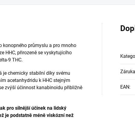
Dop
do konopného průmyslu a pro mnoho
rze HHC, přirozeně se vyskytujícího
Katego
elta-9 THC.
Záruk
rá je chemicky stabilní díky svému
ním acetanhydridu k HHC stejným
EAN
:
e zvýší účinnost kanabinoidu přibližně
k pro silnější účinek na lidský
jež je podstatně méně viskózní než