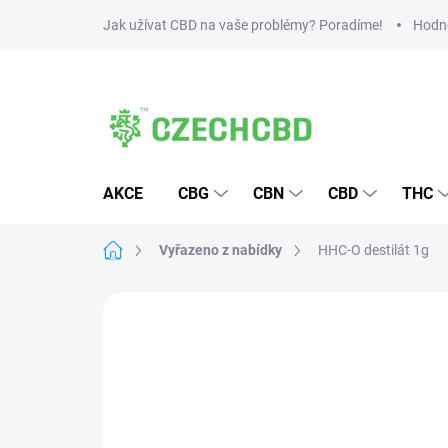
Přejít
Jak užívat CBD na vaše problémy? Poradíme!
Hodn
na
obsah
AKCE
CBG
CBN
CBD
THC
Domů
Vyřazeno z nabídky
HHC-O destilát 1g
28 hodnocení
Podrobnosti hodnocen