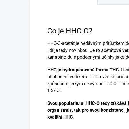
Co je HHC-O?
HHC-O-acetát je nedávným přírůstkem 
lidí je tedy novinkou. Je to acetátová ve
kanabinoidu s podobnými účinky jako d
HHC je hydrogenovaná forma THC
, kte
obohacení vodíkem. HHCo vzniká přidá
způsobem, jakým se vyrábí THC-O. Tím s
1,5krát.
Svou popularitu si HHC-O tedy získává ja
organismus, tak pro svou konzistenci, 
kvalitní HHC.