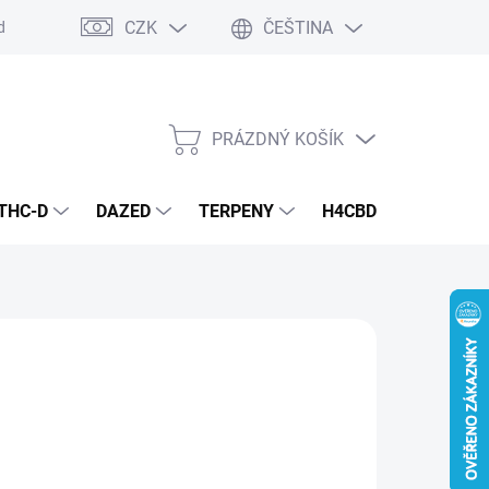
CZK
ČEŠTINA
dmínky
Podmínky ochrany osobních údajů
PRÁZDNÝ KOŠÍK
NÁKUPNÍ
KOŠÍK
THC-D
DAZED
TERPENY
H4CBD
KONOPN
KS)