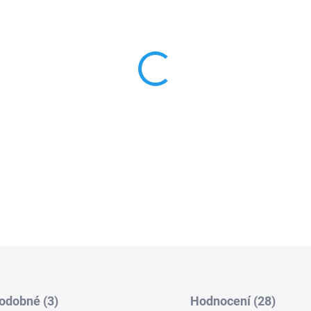
HHC-O je nový kanabinoid odv
vyrábí. HHC-O je hydrogenova
než běžné konopné kanabinoi
hydrogenace je, že poskytuje 
že HHC-O se v těle tráví ste
O je účinnější než Delta-8 a
které umožňují, aby byl snadn
DETAILNÍ INFORMACE
odobné (3)
Hodnocení (28)