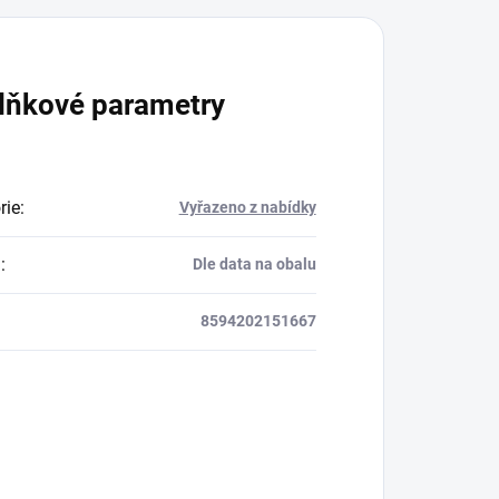
lňkové parametry
rie
:
Vyřazeno z nabídky
a
:
Dle data na obalu
8594202151667