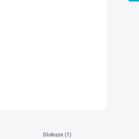
ozený z extraktů konopí, který se z nich také
ná sloučenina, která se váže na jiné receptory
dy jako je např. Delta-8 a 9. Výhodou
stabilitu na molekulární úrovni. Předpokládá se,
jným způsobem jako Delta 9 THC. Říká se, že HHC-
 Delta-10. Nakonec, HHC-O má také vlastnosti,
ěji a efektivněji vstřebáván tělem.
ZEPTAT SE
HLÍDAT
Diskuze (1)