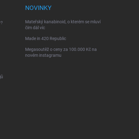
NOVINKY
Mateřský kanabinoid, o kterém se mluví
y?
čím dál víc
Made in 420 Republic
Megasoutěž o ceny za 100.000 Kč na
novém instagramu
jů