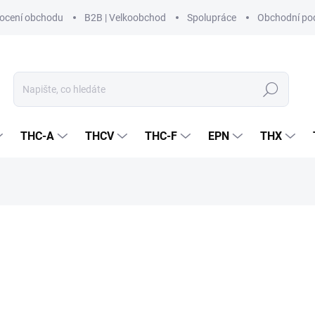
ocení obchodu
B2B | Velkoobchod
Spolupráce
Obchodní po
Hledat
THC-A
THCV
THC-F
EPN
THX
í
ZNAČKA:
CZECHCBD
150 Kč
123,97 Kč bez DPH
Měrná
PRODEJ JIŽ SKONČIL
(>5 
cena: