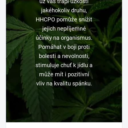
už vás trápí úzkosti
jakéhokoliv druhu,
HHCPO pomůže snížit
jejich nepříjemné
účinky na organismus.
Pomáhat v boji proti
bolesti a nevolnosti,
stimuluje chuť k jídlu a
může mít i pozitivní
vliv na kvalitu spánku.