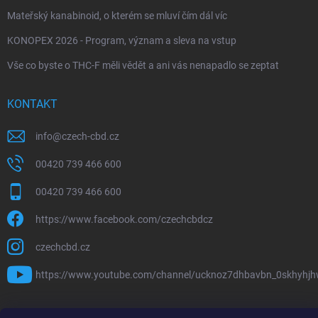
Mateřský kanabinoid, o kterém se mluví čím dál víc
KONOPEX 2026 - Program, význam a sleva na vstup
Vše co byste o THC-F měli vědět a ani vás nenapadlo se zeptat
KONTAKT
info
@
czech-cbd.cz
00420 739 466 600
00420 739 466 600
https://www.facebook.com/czechcbdcz
czechcbd.cz
https://www.youtube.com/channel/ucknoz7dhbavbn_0skhyhj