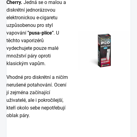
Cherry
.
Jedná se o malou a
diskrétní jednorázovou
elektronickou e-cigaretu
uzpůsobenou pro styl
vapování
"pusa-plíce"
. U
těchto vaporizérů
vydechujete pouze malé
množství páry oproti
klasickým vapům.
Vhodné pro diskrétní a ničím
nerušené potahování. Ocení
jí zejména začínající
uživatelé, ale i pokročilejší,
kteří okolo sebe nepotřebují
oblak páry.