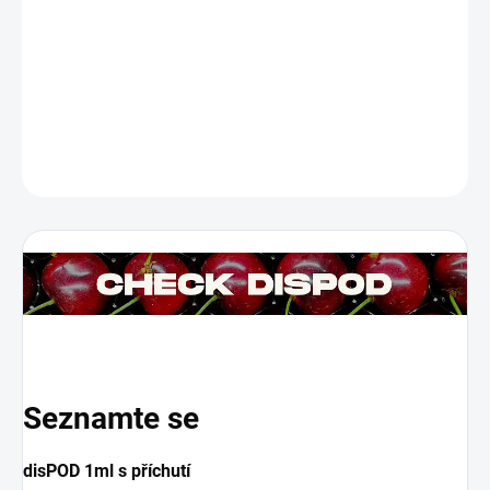
UFI:
P330-10CM-Q009-NJF5
ECID:
11202-24-00043
DETAILNÍ INFORMACE
ZEPTAT SE
HLÍDAT
Seznamte se
disPOD 1ml s příchutí