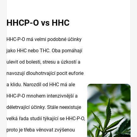
HHCP-O vs HHC
HHC-P-O má velmi podobné účinky
jako HHC nebo THC. Oba pomáhají
ulevit od bolesti, stresu a úzkostí a
navozují dlouhotrvající pocit euforie
a klidu. Narozdíl od HHC má ale
HHC-P-O mnohem intenzivnější a
déletrvající účinky. Stále neexistuje
velká řada studií týkající se HHC-P-O,
proto je třeba věnovat zvýšenou