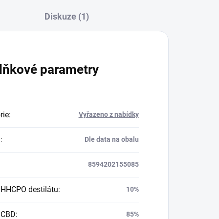
Diskuze (1)
lňkové parametry
rie
:
Vyřazeno z nabídky
a
:
Dle data na obalu
8594202155085
HHCPO destilátu
:
10%
 CBD
:
85%