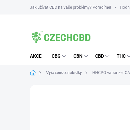
Přejít
Jak užívat CBD na vaše problémy? Poradíme!
Hodn
na
obsah
AKCE
CBG
CBN
CBD
THC
Domů
Vyřazeno z nabídky
HHCPO vaporizer CAT
20 hodnocení
Podrobnosti hodnocen