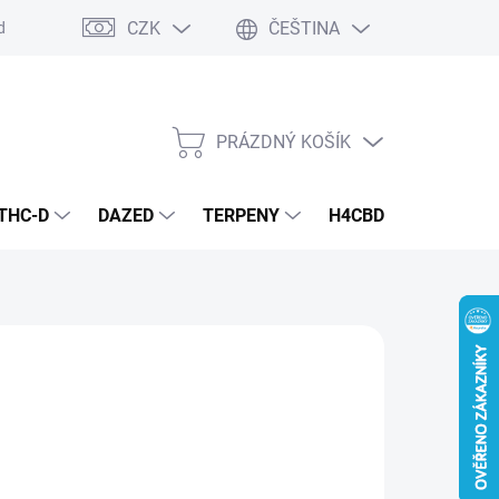
CZK
ČEŠTINA
dmínky
Podmínky ochrany osobních údajů
PRÁZDNÝ KOŠÍK
NÁKUPNÍ
KOŠÍK
THC-D
DAZED
TERPENY
H4CBD
KONOPN
 Kč
KS)