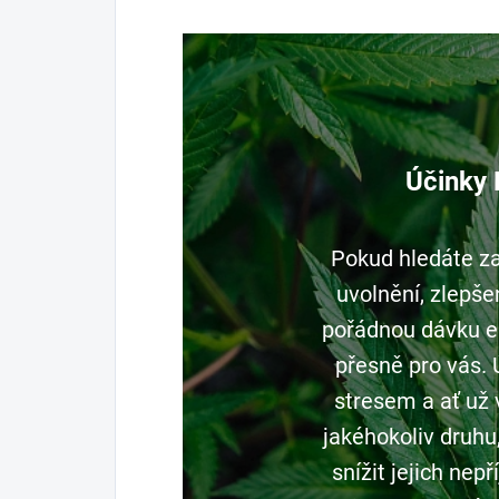
Účinky
Pokud hledáte z
uvolnění, zlepše
pořádnou dávku e
přesně pro vás. 
stresem a ať už 
jakéhokoliv dru
snížit jejich nep