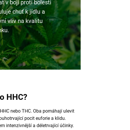
v boji proti bolesti
luje chuť k jídlu a
ní vliv na kvalitu
nku.
ího HHC?
 HHC nebo THC. Oba pomáhají ulevit
ouhotrvající pocit euforie a klidu.
intenzivnější a déletrvající účinky.