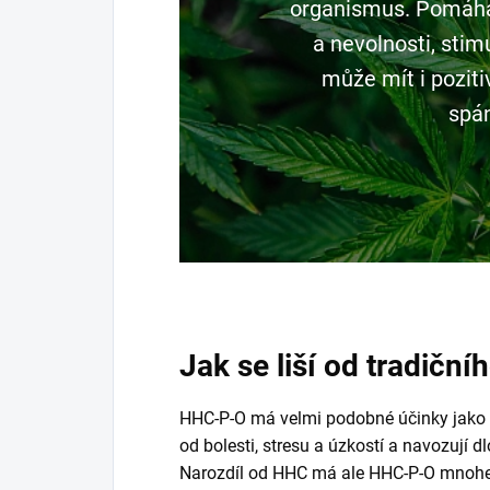
organismus. Pomáhat 
a nevolnosti, stimu
může mít i pozitiv
spá
Jak se liší od tradičn
HHC-P-O má velmi podobné účinky jako
od bolesti, stresu a úzkostí a navozují dl
Narozdíl od HHC má ale HHC-P-O mnohem 