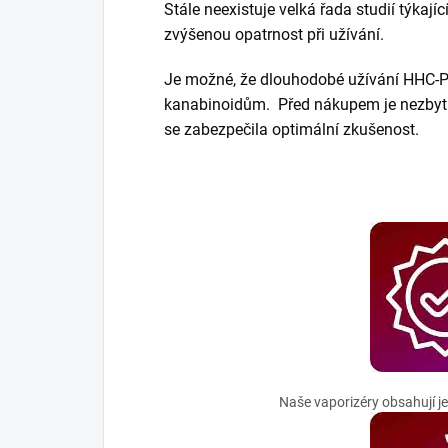
Stále neexistuje velká řada studií týkají
zvýšenou opatrnost při užívání.
Je možné, že dlouhodobé užívání HHC-P-O
kanabinoidům. Před nákupem je nezbytné
se zabezpečila optimální zkušenost.
Naše vaporizéry obsahují jen