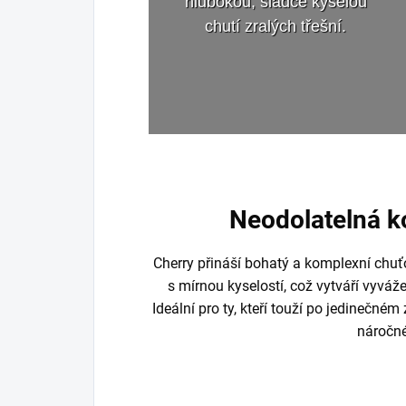
hlubokou, sladce kyselou
chutí zralých třešní.
Neodolatelná k
Cherry přináší bohatý a komplexní chuťo
s mírnou kyselostí, což vytváří vyvá
Ideální pro ty, kteří touží po jedinečném
náročn