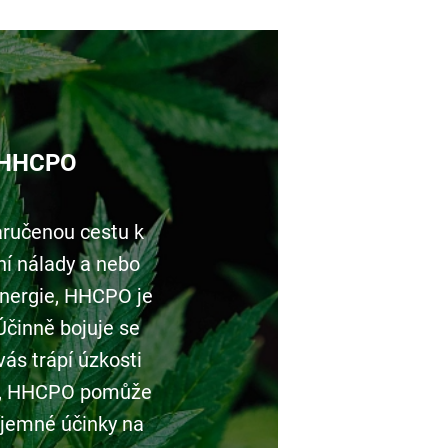
 HHCPO
aručenou cestu k
ní nálady a nebo
nergie, HHCPO je
Účinně bojuje se
vás trápí úzkosti
hu, HHCPO pomůže
říjemné účinky na