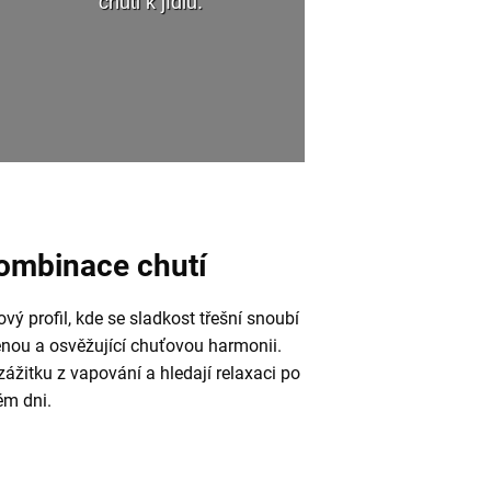
chuti k jídlu.
ombinace chutí
vý profil, kde se sladkost třešní snoubí
ženou a osvěžující chuťovou harmonii.
 zážitku z vapování a hledají relaxaci po
ém dni.