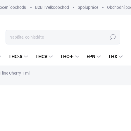
ocení obchodu
B2B | Velkoobchod
Spolupráce
Obchodní po
Hledat
THC-A
THCV
THC-F
EPN
THX
line Cherry 1 ml
í
ZNAČKA:
CZECHCBD
690 Kč
343,10
283,55 Kč bez DPH
Měrná
PRODEJ JIŽ SKONČIL
(>5 
cena: