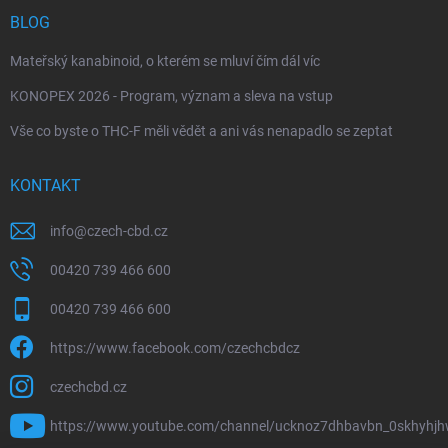
BLOG
Mateřský kanabinoid, o kterém se mluví čím dál víc
KONOPEX 2026 - Program, význam a sleva na vstup
Vše co byste o THC-F měli vědět a ani vás nenapadlo se zeptat
KONTAKT
info
@
czech-cbd.cz
00420 739 466 600
00420 739 466 600
https://www.facebook.com/czechcbdcz
czechcbd.cz
https://www.youtube.com/channel/ucknoz7dhbavbn_0skhyhj