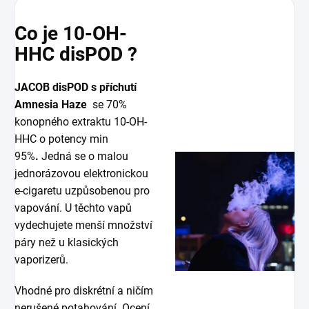
Co je 10-OH-
HHC disPOD ?
JACOB disPOD s příchutí
Amnesia Haze
se 70%
konopného extraktu 10-OH-
HHC o potency min
95%
.
Jedná se o malou
jednorázovou elektronickou
e-cigaretu uzpůsobenou pro
vapování. U těchto vapů
vydechujete menší množství
páry než u klasických
vaporizerů.
Vhodné pro diskrétní a ničím
nerušené potahování. Ocení