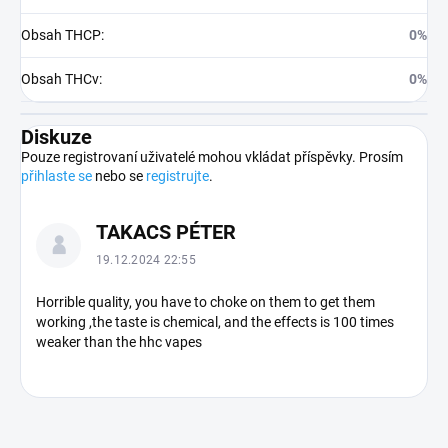
Obsah THCP
:
0%
Obsah THCv
:
0%
Diskuze
Pouze registrovaní uživatelé mohou vkládat příspěvky. Prosím
přihlaste se
nebo se
registrujte
.
V
TAKACS PÉTER
ý
p
19.12.2024 22:55
i
s
Horrible quality, you have to choke on them to get them
working ,the taste is chemical, and the effects is 100 times
d
weaker than the hhc vapes
i
s
k
u
z