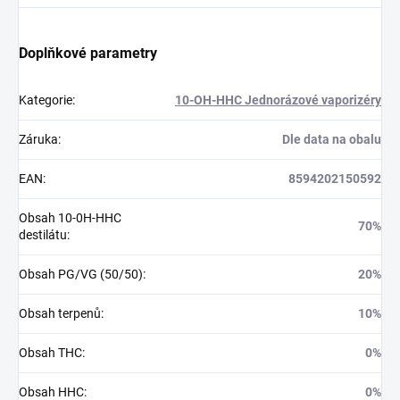
Doplňkové parametry
Kategorie
:
10-OH-HHC Jednorázové vaporizéry
Záruka
:
Dle data na obalu
EAN
:
8594202150592
Obsah 10-0H-HHC
70%
destilátu
:
Obsah PG/VG (50/50)
:
20%
Obsah terpenů
:
10%
Obsah THC
:
0%
Obsah HHC
:
0%