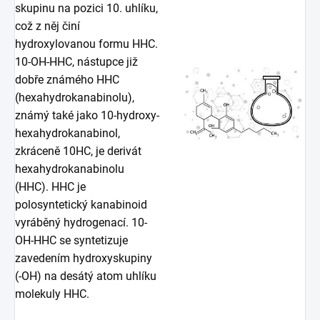
skupinu na pozici 10. uhlíku,
což z něj činí
hydroxylovanou formu HHC.
10-OH-HHC, nástupce již
dobře známého HHC
(hexahydrokanabinolu),
známý také jako 10-hydroxy-
hexahydrokanabinol,
zkráceně 10HC, je derivát
hexahydrokanabinolu
(HHC). HHC je
polosyntetický kanabinoid
vyráběný hydrogenací. 10-
OH-HHC se syntetizuje
zavedením hydroxyskupiny
(-OH) na desátý atom uhlíku
molekuly HHC.