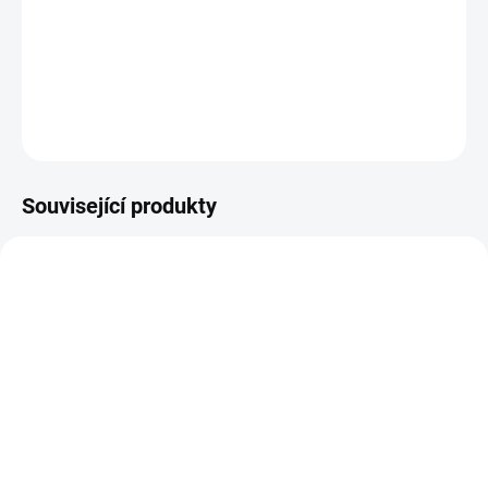
DETAILNÍ INFORMACE
ZEPTAT SE
HLÍDAT
Související produkty
AKCE
AKCE
3284
3287
VÝPRODEJ
VÝPRODEJ
PRODEJ JIŽ SKONČIL
PRODEJ JIŽ SKONČIL
JACOB line 10-OH-HHC
JACOB line 10-OH-HHC