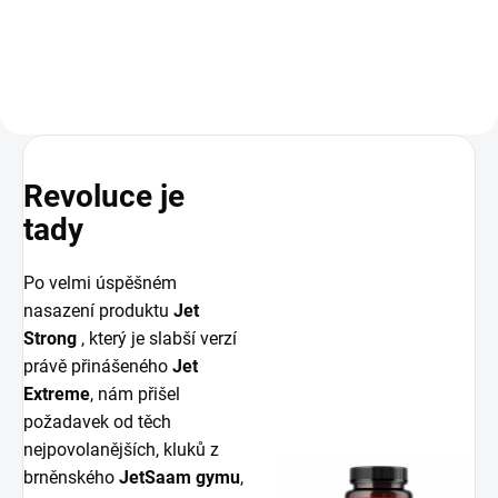
kapsli. Pořádná dávka přírodní
kapsli. Pořádná dávka přírodní
energie díky výjimečné...
energie díky výjimečné kvalitě
extraktu kotvičníku zemního z...
Revoluce je
tady
Po velmi úspěšném
nasazení produktu
Jet
Strong
, který je slabší verzí
právě přinášeného
Jet
Extreme
, nám přišel
požadavek od těch
nejpovolanějších, kluků z
brněnského
JetSaam gymu
,