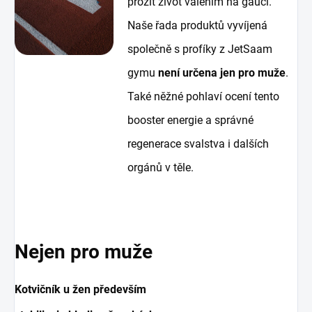
prožít život válením na gauči.
Naše řada produktů vyvíjená
společně s profíky z JetSaam
gymu
není určena jen pro muže
.
Také něžné pohlaví ocení tento
booster energie a správné
regenerace svalstva i dalších
orgánů v těle.
Nejen pro muže
Kotvičník u žen především