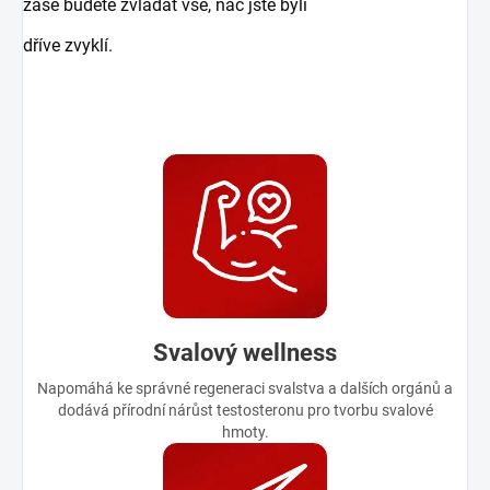
zase budete zvládat vše, nač jste byli
dříve zvyklí.
Svalový wellness
Napomáhá ke správné regeneraci svalstva a dalších orgánů a
dodává přírodní nárůst testosteronu pro tvorbu svalové
hmoty.