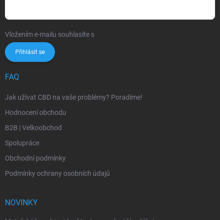
Vložením e-mailu souhlasíte s
podmínkami ochrany osobních údajů
Přihlásit se
FAQ
Jak užívat CBD na vaše problémy? Poradíme!
Hodnocení obchodu
B2B | Velkoobchod
Spolupráce
Obchodní podmínky
Podmínky ochrany osobních údajů
NOVINKY