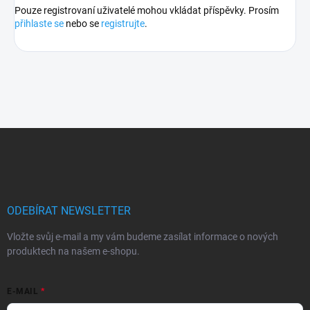
Pouze registrovaní uživatelé mohou vkládat příspěvky. Prosím
přihlaste se
nebo se
registrujte
.
Z
á
p
a
t
í
ODEBÍRAT NEWSLETTER
Vložte svůj e-mail a my vám budeme zasílat informace o nových
produktech na našem e-shopu.
E-MAIL