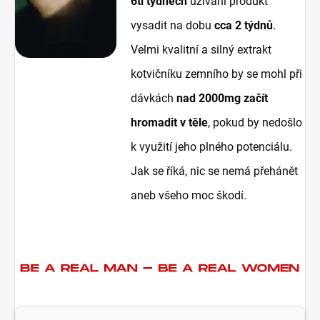
6ti týdnech
užívání produkt
vysadit na dobu
cca 2 týdnů
.
Velmi kvalitní a silný extrakt
kotvičníku zemního by se mohl při
dávkách
nad 2000mg začít
hromadit v těle
, pokud by nedošlo
k využití jeho plného potenciálu.
Jak se říká, nic se nemá přehánět
aneb všeho moc škodí.