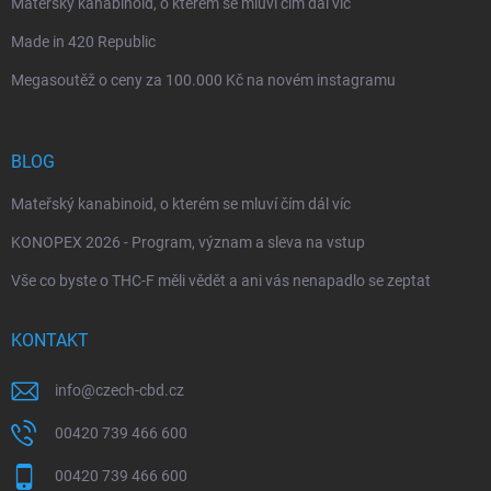
Mateřský kanabinoid, o kterém se mluví čím dál víc
Made in 420 Republic
Megasoutěž o ceny za 100.000 Kč na novém instagramu
BLOG
Mateřský kanabinoid, o kterém se mluví čím dál víc
KONOPEX 2026 - Program, význam a sleva na vstup
Vše co byste o THC-F měli vědět a ani vás nenapadlo se zeptat
KONTAKT
info
@
czech-cbd.cz
00420 739 466 600
00420 739 466 600