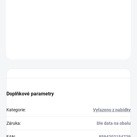
Produkt je registrován v EU-CEG.
UFI:
VS20-00M1-G00A-063W
ECID:
11202-24-00023
DETAILNÍ INFORMACE
ZEPTAT SE
HLÍDAT
Doplňkové parametry
Kategorie
:
Vyřazeno z nabídky
Záruka
:
Dle data na obalu
EAN
:
8594202154729