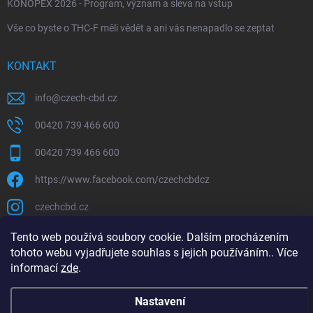
KONOPEX 2026 - Program, význam a sleva na vstup
Vše co byste o THC-F měli vědět a ani vás nenapadlo se zeptat
KONTAKT
info
@
czech-cbd.cz
00420 739 466 600
00420 739 466 600
https://www.facebook.com/czechcbdcz
czechcbd.cz
https://www.youtube.com/channel/ucknoz7dhbavbn_0skhyhj
Tento web používá soubory cookie. Dalším procházením
tohoto webu vyjadřujete souhlas s jejich používáním.. Více
informací
zde
.
Nastavení
Copyright 2026
CzechCBD
. Všechna práva vyhrazena.