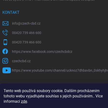
KONTAKT
info
@
czech-cbd.cz
00420 739 466 600
00420 739 466 600
https://www.facebook.com/czechcbdcz
czechcbd.cz
https://www.youtube.com/channel/ucknoz7dhbavbn_0skhyhj
Tento web používá soubory cookie. Dalším procházením
Copyright 2026
CzechCBD
. Všechna práva vyhrazena.
tohoto webu vyjadřujete souhlas s jejich používáním.. Více
informací
zde
.
Vytvořil Shoptet Premium