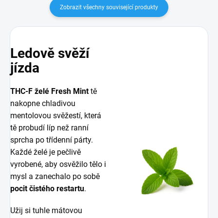
Zobrazit všechny související produkty
Ledově svěží
jízda
THC-F želé Fresh Mint
tě
nakopne chladivou
mentolovou svěžestí, která
tě probudí líp než ranní
sprcha po třídenní párty.
Každé želé je pečlivě
vyrobené, aby osvěžilo tělo i
mysl a zanechalo po sobě
pocit čistého restartu
.
Užij si tuhle mátovou