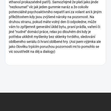
ethanol prokazatelně patří). Samozřejmě že platí jako jinde
k
"nezkoumat" víc jak jeden gummie naráz a že cokoliv
u
potenciálně psychoaktivního nepatří ani za volant ani k jiným
z
příležitostem kdy jsou zvýšené nároky na pozornost. Na
í
druhou stranu, pokud máte volný den či odpoledne, může
vám to zpříjemnit generální úklid bytu, praní prádla, vaření či
jiné "nudné" domácí práce, relax po dlouhém dni kdy je
potřeba uklidnit myšlenky bez sklenky tvrdého, sledování
oblíbeného seriálu či hraní oblíbené hry. (Asi jsem výjimka ale
jako člověku trpícím poruchou pozornosti mi to pomohlo se
víc soustředit na děj a dialogy)
Z
á
p