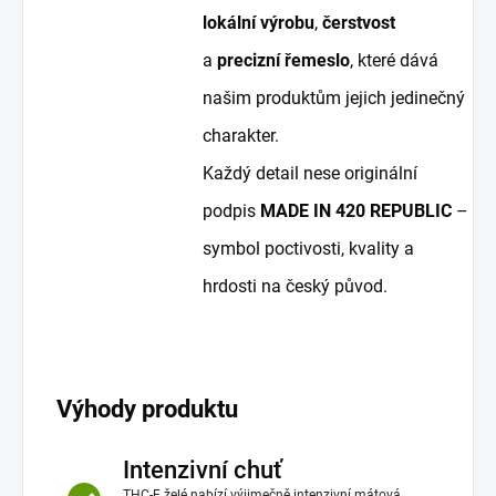
lokální výrobu
,
čerstvost
a
precizní řemeslo
, které dává
našim produktům jejich jedinečný
charakter.
Každý detail nese originální
podpis
MADE IN 420 REPUBLIC
–
symbol poctivosti, kvality a
hrdosti na český původ.
Výhody produktu
Intenzivní chuť
THC-F želé nabízí výjimečně intenzivní mátová