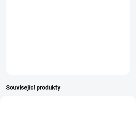
−
+
Přidat do košíku
THC-F Jelly
spojuje lahodnou chuť s moderní formulí kanabinoidu
THC-F.
Prémiové želé
nabízí vyvážený účinek, pohodlí a diskrétní
užívání – ideální volba pro každodenní relax i energii.
DETAILNÍ INFORMACE
ZEPTAT SE
HLÍDAT
Související produkty
THCF044
THCF043