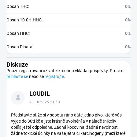
Obsah THC
:
0%
Obsah 10-0H-HHC
:
0%
Obsah HHC
:
0%
Obsah Pinata
:
0%
Diskuze
Pouze registrovaní uživatelé mohou vkládat příspěvky. Prosím
přihlaste se
nebo se
registrujte
.
V
LOUDIL
ý
p
28.10.2025 21:53
i
s
Představte si, že si v sobotu ráno dáte jedno pivo, které vás
vyjde do 30ti kč a jste krásně uvolnění a v náladě (nikoliv
d
opilí!) ještě odpoledne. Žádná kocovina, žádná nevolnost,
i
žádné toxické účinky na vaše játra či karcinogeny (mezi které
s