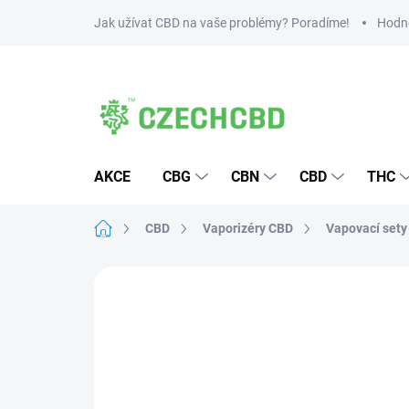
Přejít
Jak užívat CBD na vaše problémy? Poradíme!
Hodn
na
obsah
AKCE
CBG
CBN
CBD
THC
Domů
CBD
Vaporizéry CBD
Vapovací sety
7 hodnocení
Podrobnosti hodnocení
Z