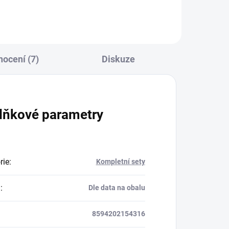
ocení (7)
Diskuze
lňkové parametry
rie
:
Kompletní sety
a
:
Dle data na obalu
8594202154316