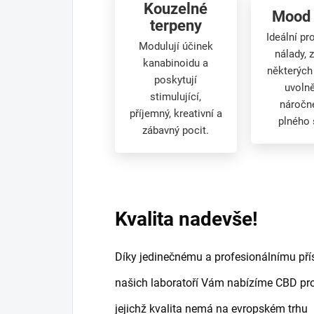
Kouzelné
Mood 
terpeny
Ideální pr
Modulují účinek
nálady, 
kanabinoidu a
některých
poskytují
uvoln
stimulující,
náročn
příjemný, kreativní a
plného 
zábavný pocit.
Kvalita nadevše!
Díky jedinečnému a profesionálnímu pří
našich laboratoří Vám nabízíme CBD pro
jejichž kvalita nemá na evropském trhu