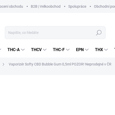
ocení obchodu
B2B | Velkoobchod
Spolupráce
Obchodní po
Hledat
THC-A
THCV
THC-F
EPN
THX
Vaporizér Softy CBD Bubble Gum 0,5ml
POZOR! Neprodejné v ČR
NAČKA:
CZECHCBD
459 Kč
379,34 Kč bez DPH
Měrná
PRODEJ JIŽ SKONČIL
cena: