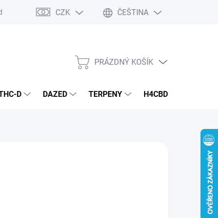
CZK
ČEŠTINA
dmínky
Podmínky ochrany osobních údajů
PRÁZDNÝ KOŠÍK
NÁKUPNÍ
KOŠÍK
THC-D
DAZED
TERPENY
H4CBD
KONOPN