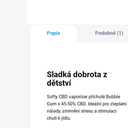
ceny. 45 - 50% CBD a
broadspektra kanabinoidů s...
Popis
Podobné (1)
Sladká dobrota z
dětství
Softy CBD vaporizer příchutě Bubble
Gum s 45-50% CBD. Ideální pro zlepšení
nálady, zmírnění stresu a stimulaci
chuti k jídlu.