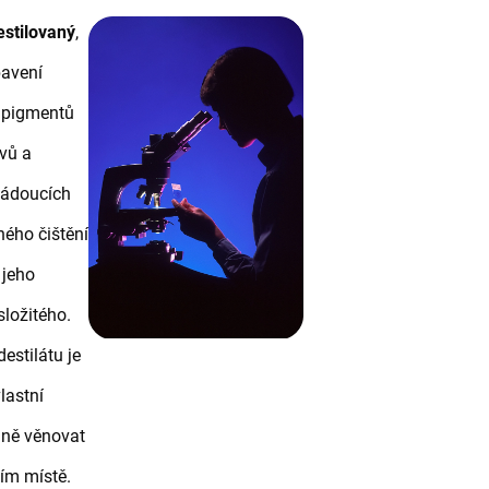
estilovaný
,
bavení
h pigmentů
vů a
ežádoucích
ného čištění
 jeho
složitého.
estilátu je
lastní
lně věnovat
ním místě.