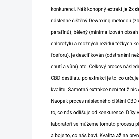
konkurenci.
Náš konopný extrakt je
2x d
následně čištěný Dewaxing metodou (z
parafínů), bělený (minimalizován obsa
chlorofylu a možných reziduí těžkých ko
fosforu), je deacifikován (odstranění n
chutí a vůní) atd. Celkový proces násled
CBD destilátu po extrakci je to, co určuje
kvalitu. Samotná extrakce není totiž nic 
Naopak proces následného čištění CBD d
to, co nás odlišuje od konkurence. Díky v
laboratoři se můžeme tomuto procesu p
a boje to, co nás baví. Kvalita až na prv