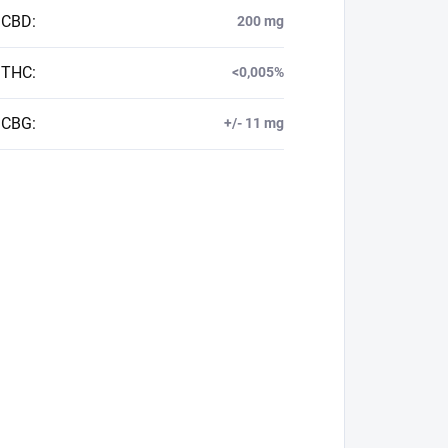
 CBD
:
200 mg
 THC
:
<0,005%
 CBG
:
+/- 11 mg