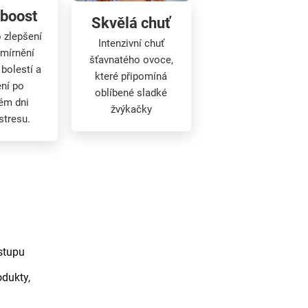
boost
Skvělá chuť
o zlepšení
Intenzivní chuť
zmírnění
šťavnatého ovoce,
 bolestí a
které připomíná
ění po
oblíbené sladké
ém dni
žvýkačky
stresu.
stupu
dukty,