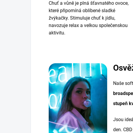
Chuť a vůně je plná šťavnatého ovoce,
které připomíná oblíbené sladké
žvýkačky. Stimuluje chuť k jídlu,
navozuje relax a velkou společenskou
aktivitu.
Osvě
Naše soft
broadsp
stupeň kv
Jsou ide
den. CBD 