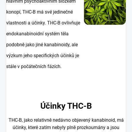
hlavním psychoaktivním složkem
konopí, THC-B má své jedinečné
vlastnosti a účinky. THC-B ovlivňuje
endokanabinoidní systém těla
podobně jako jiné kanabinoidy, ale
výzkum jeho specifických účinků je
stále v počátečních fázích.
Účinky THC-B
THC-B, jako relativně nedávno objevený kanabinoid, má
účinky, které zatím nebyly plně prozkoumány a jsou