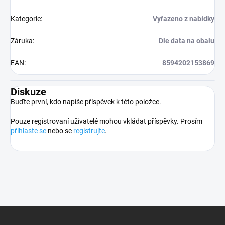
Kategorie
:
Vyřazeno z nabídky
Záruka
:
Dle data na obalu
EAN
:
8594202153869
Diskuze
Buďte první, kdo napíše příspěvek k této položce.
Pouze registrovaní uživatelé mohou vkládat příspěvky. Prosím
přihlaste se
nebo se
registrujte
.
Z
á