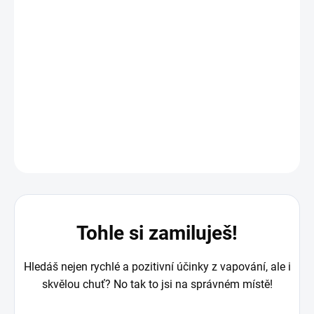
objevte novou úroveň relaxace a pohody.
Produkt je registrován v EU-CEG.
UFI:
JJ60-80YG-Y003-36RR
ECID:
11202-24-00070
DETAILNÍ INFORMACE
ZEPTAT SE
HLÍDAT
Tohle si zamiluješ!
Hledáš nejen rychlé a pozitivní účinky z vapování, ale i
skvělou chuť? No tak to jsi na správném místě!