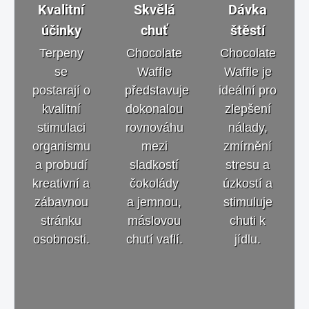
Kvalitní
Skvělá
Dávka
účinky
chuť
štěstí
Terpeny
Chocolate
Chocolate
se
Waffle
Waffle je
postarají o
představuje
ideální pro
kvalitní
dokonalou
zlepšení
stimulaci
rovnováhu
nálady,
organismu
mezi
zmírnění
a probudí
sladkostí
stresu a
kreativní a
čokolády
úzkostí a
zábavnou
a jemnou,
stimuluje
stránku
máslovou
chuti k
osobnosti.
chutí vaflí.
jídlu.