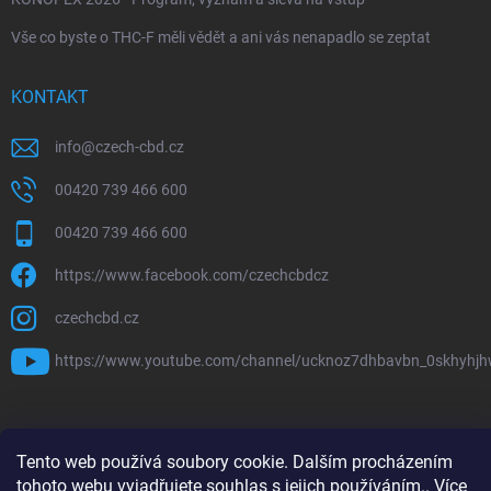
Vše co byste o THC-F měli vědět a ani vás nenapadlo se zeptat
KONTAKT
info
@
czech-cbd.cz
00420 739 466 600
00420 739 466 600
https://www.facebook.com/czechcbdcz
czechcbd.cz
https://www.youtube.com/channel/ucknoz7dhbavbn_0skhyhj
Tento web používá soubory cookie. Dalším procházením
Copyright 2026
CzechCBD
. Všechna práva vyhrazena.
tohoto webu vyjadřujete souhlas s jejich používáním.. Více