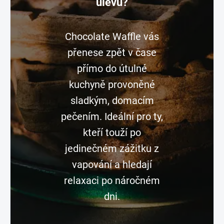
úlevu?
Chocolate Waffle vás
přenese zpět v čase
přímo do útulné
kuchyně provoněné
sladkým, domacím
pečením. Ideální pro ty,
kteří touží po
jedinečném zážitku z
vapování a hledají
relaxaci po náročném
dni.