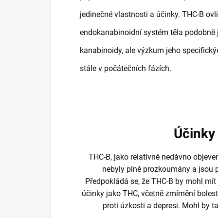
jedinečné vlastnosti a účinky. THC-B ovl
endokanabinoidní systém těla podobně j
kanabinoidy, ale výzkum jeho specifický
stále v počátečních fázích.
Účinky
THC-B, jako relativně nedávno objeve
nebyly plně prozkoumány a jso
Předpokládá se, že THC-B by mohl mít
účinky jako THC, včetně zmírnění boles
proti úzkosti a depresi. Mohl by t