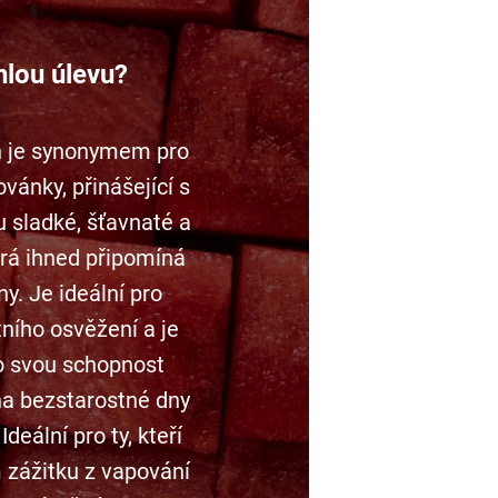
hlou úlevu?
n je synonymem pro
ovánky, přinášející s
 sladké, šťavnaté a
terá ihned připomíná
ny. Je ideální pro
tního osvěžení a je
o svou schopnost
na bezstarostné dny
Ideální pro ty, kteří
 zážitku z vapování