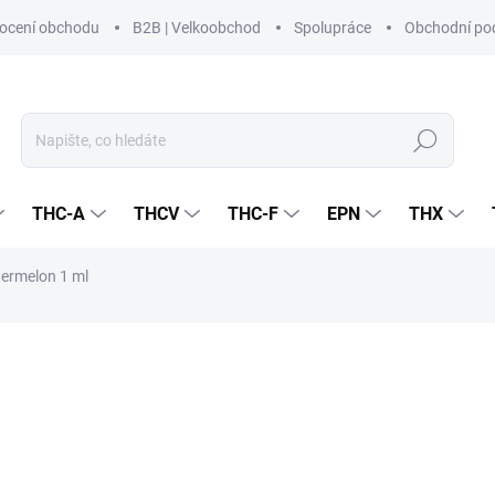
ocení obchodu
B2B | Velkoobchod
Spolupráce
Obchodní po
Hledat
THC-A
THCV
THC-F
EPN
THX
ermelon 1 ml
NAČKA:
CZECHCBD
680 Kč
333,57
275,68 Kč bez DPH
Měrná
PRODEJ JIŽ SKONČIL
(>5 
cena: