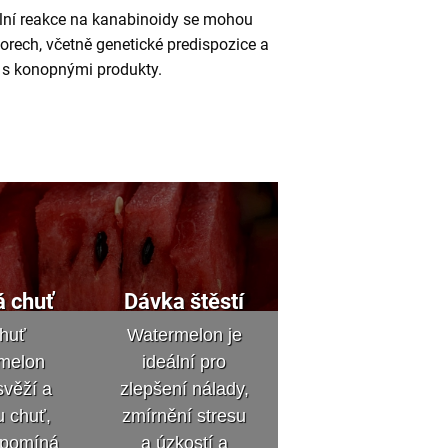
ální reakce na kanabinoidy se mohou
torech, včetně genetické predispozice a
 s konopnými produkty.
á chuť
Dávka štěstí
chuť
Watermelon je
melon
ideální pro
svěží a
zlepšení nálady,
u chuť,
zmírnění stresu
řipomíná
a úzkostí a