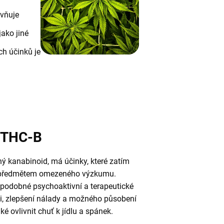
ivňuje
ako jiné
ch účinků je
 THC-B
ný kanabinoid, má účinky, které zatím
u předmětem omezeného výzkumu.
 podobné psychoaktivní a terapeutické
ti, zlepšení nálady a možného působení
aké ovlivnit chuť k jídlu a spánek.