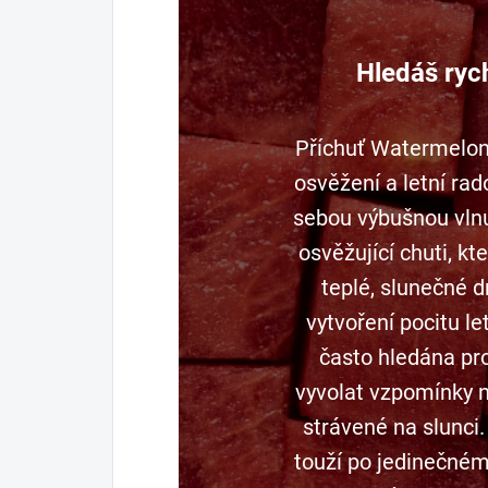
Hledáš ryc
Příchuť Watermelo
osvěžení a letní rad
sebou výbušnou vlnu
osvěžující chuti, k
teplé, slunečné d
vytvoření pocitu le
často hledána pr
vyvolat vzpomínky 
strávené na slunci. 
touží po jedinečném