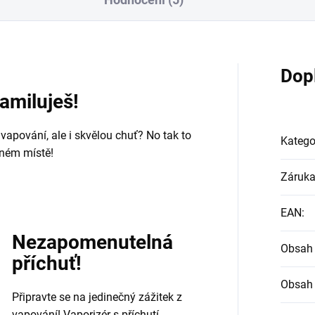
Dop
zamiluješ!
 vapování, ale i skvělou chuť? No tak to
Katego
vném místě!
Záruk
EAN
:
Nezapomenutelná
Obsah
příchuť!
Obsah
Připravte se na jedinečný zážitek z
vapování! Vaporizér s příchutí