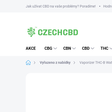
Přejít
Jak užívat CBD na vaše problémy? Poradíme!
Hodn
na
obsah
AKCE
CBG
CBN
CBD
THC
Domů
Vyřazeno z nabídky
Vaporizer THC-B Wat
5 hodnocení
Podrobnosti hodnocení
Z