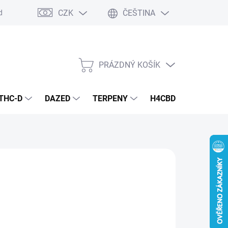
CZK
ČEŠTINA
dmínky
Podmínky ochrany osobních údajů
PRÁZDNÝ KOŠÍK
NÁKUPNÍ
KOŠÍK
THC-D
DAZED
TERPENY
H4CBD
KONOPN
 Kč
KS)