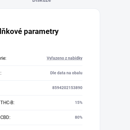
lňkové parametry
rie
:
Vyřazeno z nabídky
a
:
Dle data na obalu
8594202153890
 THC-B
:
15%
 CBD
:
80%