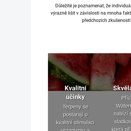
Důležité je poznamenat, že individu
výrazně lišit v závislosti na mnoha fak
předchozích zkušeností
Kvalitní
Skvěl
účinky
Pří
Water
Terpeny se
nabízí 
postarají o
sladko
kvalitní stimulaci
která p
organismu a