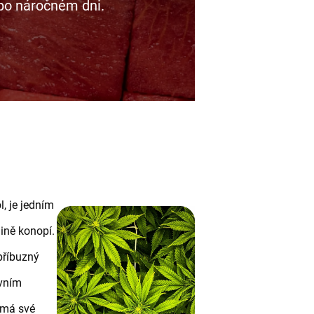
i po náročném dni.
, je jedním
ině konopí.
příbuzný
avním
 má své