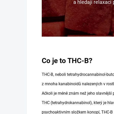
a hledají relaxac
Co je to THC-B?
THC-B, neboli tetrahydrocannabinol-butol
z mnoha kanabinoidů nalezených v rostl
Ačkoli je méně znám než jeho slavnější 
THC (tetrahydrokannabinol), který je hl
psychoaktivním složkem konopí, THC-B