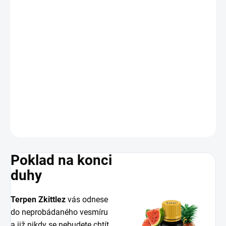
−
+
Přidat do košíku
Zkittlez
vás odnese do neprobádaného vesmíru a již nikdy se
nebudete chtít vrátit zpět. Pronikavá
sladká chuť
s tropickou
směsí ovocných
aromat a cukrových
ovocných bonbónů
.
DETAILNÍ INFORMACE
ZEPTAT SE
HLÍDAT
Poklad na konci
duhy
Terpen Zkittlez
vás odnese
do neprobádaného vesmíru
a již nikdy se nebudete chtít