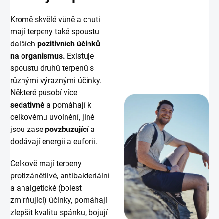
Kromě skvělé vůně a chuti
mají terpeny také spoustu
dalších
pozitivních účinků
na organismus.
Existuje
spoustu druhů terpenů s
různými výraznými účinky.
Některé působí více
sedativně
a pomáhají k
celkovému uvolnění, jiné
jsou zase
povzbuzující
a
dodávají energii a euforii.
Celkově mají terpeny
protizánětlivé, antibakteriální
a analgetické (bolest
zmírňující) účinky, pomáhají
zlepšit kvalitu spánku, bojují