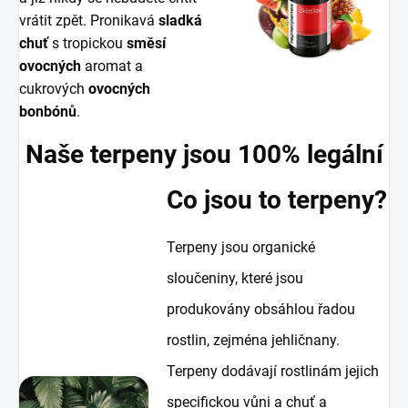
vrátit zpět. Pronikavá
sladká
chuť
s tropickou
směsí
ovocných
aromat a
cukrových
ovocných
bonbónů
.
Naše terpeny jsou 100% legální
Co jsou to terpeny?
Terpeny jsou organické
sloučeniny, které jsou
produkovány obsáhlou řadou
rostlin, zejména jehličnany.
Terpeny dodávají rostlinám jejich
specifickou vůni a chuť a