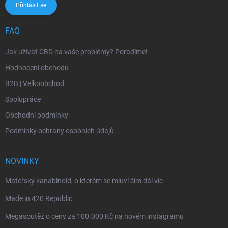
Přihlásit se
FAQ
Jak užívat CBD na vaše problémy? Poradíme!
Hodnocení obchodu
B2B | Velkoobchod
Spolupráce
Obchodní podmínky
Podmínky ochrany osobních údajů
NOVINKY
Mateřský kanabinoid, o kterém se mluví čím dál víc
Made in 420 Republic
Megasoutěž o ceny za 100.000 Kč na novém instagramu