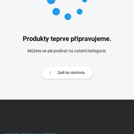
Produkty teprve připravujeme.
Můžete se ale podívat na ostatní kategorie.
Zpět do obchodu
Z
á
p
a
t