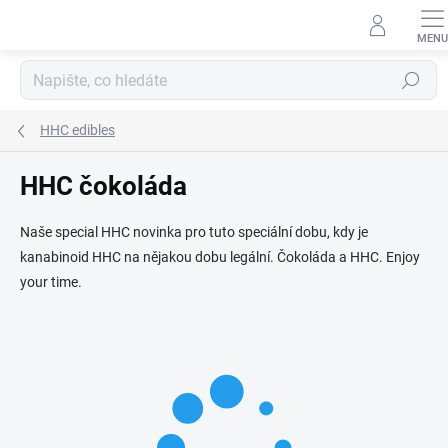
Přejít
na
obsah
Hledat
HHC edibles
HHC čokoláda
Naše special HHC novinka pro tuto speciální dobu, kdy je
kanabinoid HHC na nějakou dobu legální. Čokoláda a HHC. Enjoy
your time.