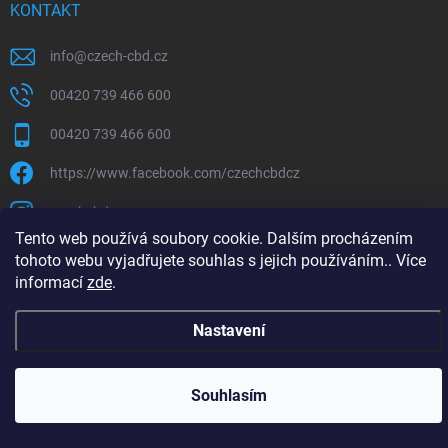
KONTAKT
info
@
czech-cbd.cz
00420 739 466 600
00420 739 466 600
https://www.facebook.com/czechcbdcz
czechcbd.cz
Tento web používá soubory cookie. Dalším procházením
https://www.youtube.com/channel/ucknoz7dhbavbn_0skhyhj
tohoto webu vyjadřujete souhlas s jejich používáním.. Více
informací
zde
.
Nastavení
Copyright 2026
CzechCBD
. Všechna práva vyhrazena.
Vytvořil Shoptet Premium
Souhlasím