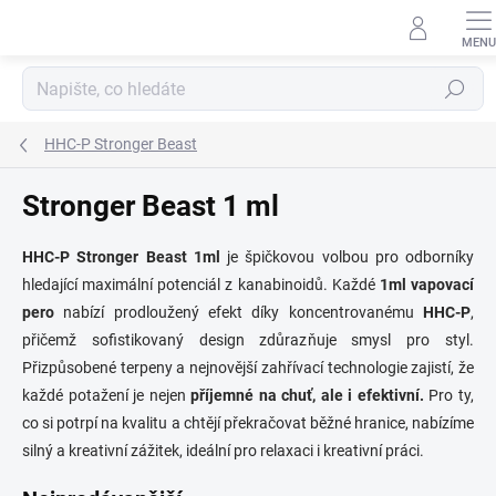
Přejít
na
obsah
Hledat
HHC-P Stronger Beast
Stronger Beast 1 ml
HHC-P Stronger Beast 1ml
je špičkovou volbou pro odborníky
hledající maximální potenciál z kanabinoidů. Každé
1ml vapovací
pero
nabízí prodloužený efekt díky koncentrovanému
HHC-P
,
přičemž sofistikovaný design zdůrazňuje smysl pro styl.
Přizpůsobené terpeny a nejnovější zahřívací technologie zajistí, že
každé potažení je nejen
příjemné na chuť, ale i efektivní.
Pro ty,
co si potrpí na kvalitu a chtějí překračovat běžné hranice, nabízíme
silný a kreativní zážitek, ideální pro relaxaci i kreativní práci.