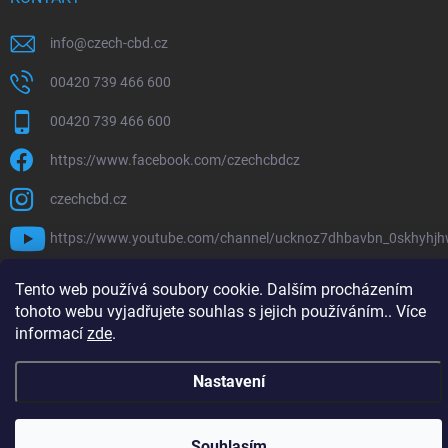
info
@
czech-cbd.cz
00420 739 466 600
00420 739 466 600
https://www.facebook.com/czechcbdcz
czechcbd.cz
https://www.youtube.com/channel/ucknoz7dhbavbn_0skhyhj
Tento web používá soubory cookie. Dalším procházením
tohoto webu vyjadřujete souhlas s jejich používáním.. Více
informací
zde
.
Copyright 2026
CzechCBD
. Všechna práva vyhrazena.
Vytvořil Shoptet Premium
Nastavení
Souhlasím